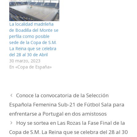
e
r
r
b
r
l
e
e
e
r
e
e
n
e
e
e
e
c
u
n
n
e
n
t
n
u
u
n
u
r
a
n
n
u
n
ó
v
a
a
n
a
n
La localidad madrileña
e
v
v
a
v
i
de Boadilla del Monte se
n
e
e
v
e
c
t
n
n
e
n
o
perfila como posible
a
t
t
n
t
a
n
a
a
t
a
u
sede de la Copa de S.M.
a
n
n
a
n
n
La Reina que se celebra
n
a
a
n
a
a
u
n
n
a
n
m
del 28 al 30 de Abril
e
u
u
n
u
i
v
e
e
u
e
g
30 marzo, 2023
a
v
v
e
v
o
En «Copa de España»
)
a
a
v
a
(
)
)
a
)
S
)
e
a
b
r
e
e
Conoce la convocatoria de la Selección
n
u
Española Femenina Sub-21 de Fútbol Sala para
n
a
v
enfrentarse a Portugal en dos amistosos
e
n
Hoy se sortea en Las Rozas la Fase Final de la
t
a
n
Copa de S.M. La Reina que se celebra del 28 al 30
a