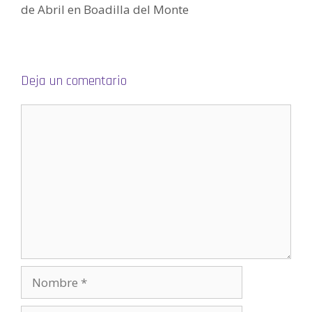
n
de Abril en Boadilla del Monte
u
e
v
a
)
Deja un comentario