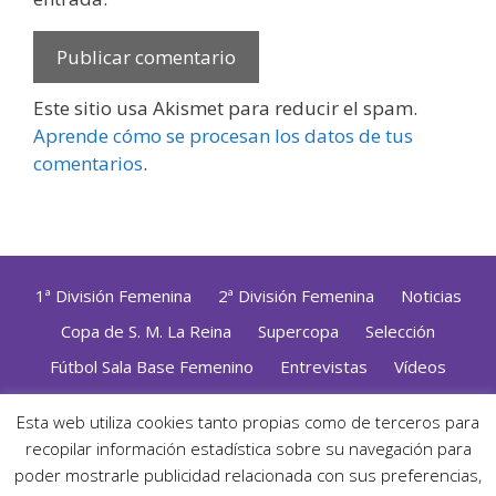
Este sitio usa Akismet para reducir el spam.
Aprende cómo se procesan los datos de tus
comentarios
.
1ª División Femenina
2ª División Femenina
Noticias
Copa de S. M. La Reina
Supercopa
Selección
Fútbol Sala Base Femenino
Entrevistas
Vídeos
Opinión
Altas, Bajas y Renovaciones
ZonaFutsal TV
Esta web utiliza cookies tanto propias como de terceros para
Política de Privacidad
|
Uso de Cookies
|
Contacto
recopilar información estadística sobre su navegación para
Diseñado con mimo y esmero por
Jorge Cobos
· Desarrollado
poder mostrarle publicidad relacionada con sus preferencias,