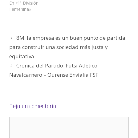
n
a
a
t
a
u
En «1ª División
a
n
n
a
n
n
Femenina»
n
a
a
n
a
a
u
n
n
a
n
m
e
u
u
n
u
i
v
e
e
u
e
g
a
v
v
e
v
o
)
a
a
v
a
(
)
)
a
)
S
)
e
8M: la empresa es un buen punto de partida
a
b
para construir una sociedad más justa y
r
e
e
equitativa
n
u
Crónica del Partido: Futsi Atlético
n
a
v
Navalcarnero – Ourense Envialia FSF
e
n
t
a
n
a
n
u
Deja un comentario
e
v
a
)