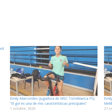
sil
Emily Marcondes (Jugadora de MSC Torreblanca FS):
Emil
“El gol es una de mis características principales”
Meli
1 octubre, 2020
27 o