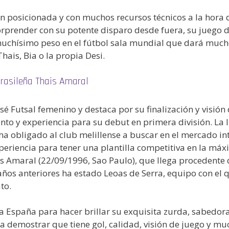
 posicionada y con muchos recursos técnicos a la hora de 
rprender con su potente disparo desde fuera, su juego d
muchísimo peso en el fútbol sala mundial que dará mucho
hais, Bia o la propia Desi.
brasileña Thais Amaral
sé Futsal femenino y destaca por su finalización y visión
to y experiencia para su debut en primera división. La l
ha obligado al club melillense a buscar en el mercado int
eriencia para tener una plantilla competitiva en la máxi
ais Amaral (22/09/1996, Sao Paulo), que llega procedente
 años anteriores ha estado Leoas de Serra, equipo con el 
to.
a España para hacer brillar su exquisita zurda, sabedora
a demostrar que tiene gol, calidad, visión de juego y mu