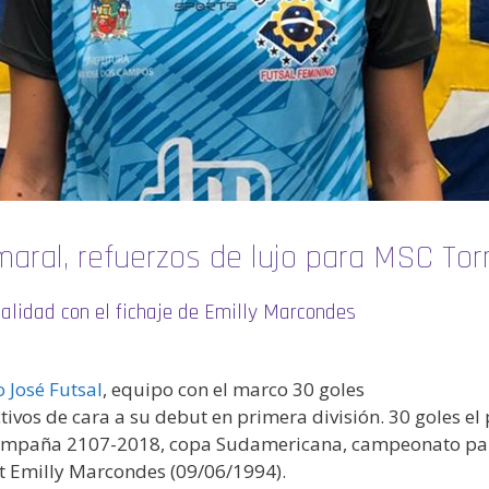
aral, refuerzos de lujo para MSC Tor
calidad con el fichaje de Emilly Marcondes
o José Futsal
, equipo con el marco 30 goles
ivos de cara a su debut en primera división. 30 goles el 
campaña 2107-2018, copa Sudamericana, campeonato pauli
ot Emilly Marcondes (09/06/1994).