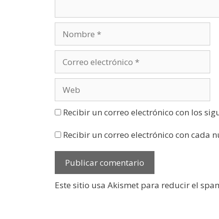
t
a
n
a
n
u
e
v
a
)
Recibir un correo electrónico con los si
Recibir un correo electrónico con cada 
Este sitio usa Akismet para reducir el spa