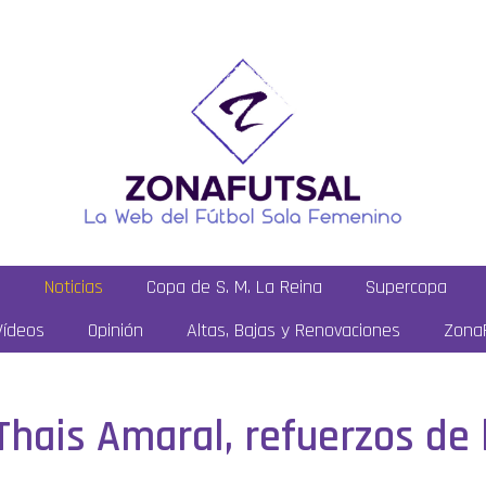
a
Noticias
Copa de S. M. La Reina
Supercopa
Vídeos
Opinión
Altas, Bajas y Renovaciones
ZonaF
Thais Amaral, refuerzos de