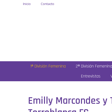
Inicio
Contacto
1ª División Femenina
2ª División Femenin
Entrevistas
Emilly Marcondes y 