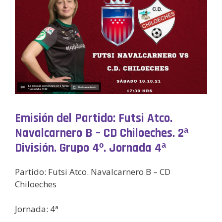
Emisión del Partido: Futsi Atco.
Navalcarnero B – CD Chiloeches. 2ª
División. Grupo 4º. Jornada 4ª
Partido: Futsi Atco. Navalcarnero B – CD
Chiloeches
Jornada: 4ª