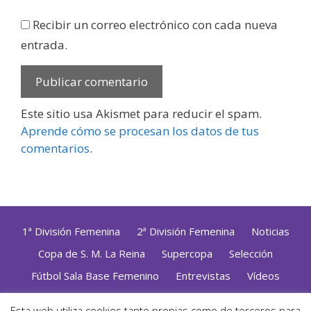
Recibir un correo electrónico con cada nueva
entrada.
Este sitio usa Akismet para reducir el spam.
Aprende cómo se procesan los datos de tus
comentarios
.
1ª División Femenina
2ª División Femenina
Noticias
Copa de S. M. La Reina
Supercopa
Selección
Fútbol Sala Base Femenino
Entrevistas
Vídeos
Opinión
Altas, Bajas y Renovaciones
ZonaFutsal TV
Esta web utiliza cookies tanto propias como de terceros para