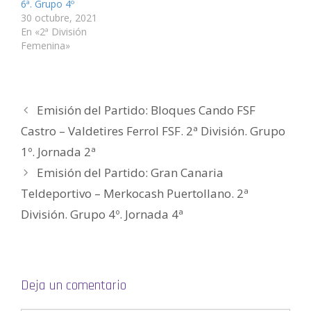
6ª. Grupo 4º
n
a
a
n
a
a
u
n
n
a
n
m
30 octubre, 2021
e
u
u
n
u
i
v
e
e
u
e
g
En «2ª División
a
v
v
e
v
o
Femenina»
)
a
a
v
a
(
)
)
a
)
S
)
e
a
b
r
e
e
Emisión del Partido: Bloques Cando FSF
n
u
Castro – Valdetires Ferrol FSF. 2ª División. Grupo
n
a
v
1º. Jornada 2ª
e
n
Emisión del Partido: Gran Canaria
t
a
n
Teldeportivo – Merkocash Puertollano. 2ª
a
n
División. Grupo 4º. Jornada 4ª
u
e
v
a
)
Deja un comentario