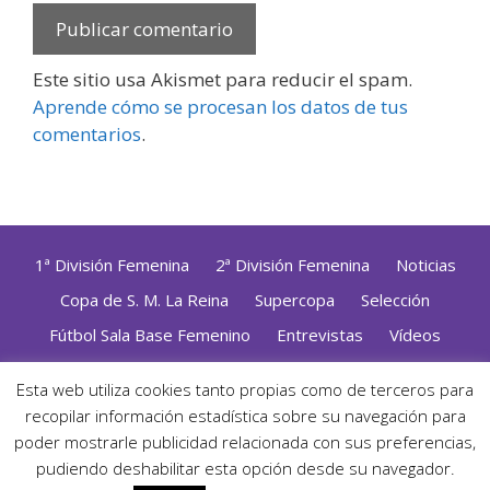
Este sitio usa Akismet para reducir el spam.
Aprende cómo se procesan los datos de tus
comentarios
.
1ª División Femenina
2ª División Femenina
Noticias
Copa de S. M. La Reina
Supercopa
Selección
Fútbol Sala Base Femenino
Entrevistas
Vídeos
Opinión
Altas, Bajas y Renovaciones
ZonaFutsal TV
Esta web utiliza cookies tanto propias como de terceros para
Política de Privacidad
|
Uso de Cookies
|
Contacto
recopilar información estadística sobre su navegación para
Diseñado con mimo y esmero por
Jorge Cobos
· Desarrollado
poder mostrarle publicidad relacionada con sus preferencias,
con WordPress
pudiendo deshabilitar esta opción desde su navegador.