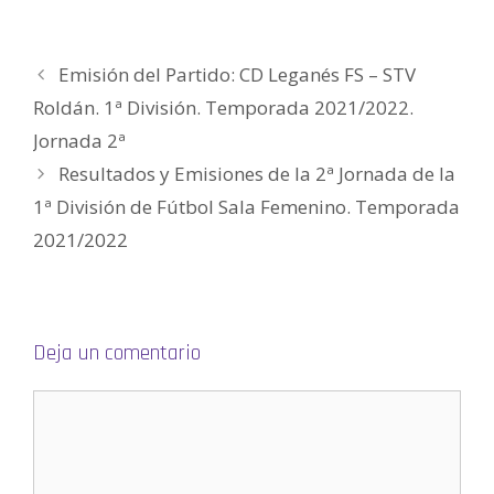
)
)
a
)
S
)
e
a
b
r
Emisión del Partido: CD Leganés FS – STV
e
e
n
Roldán. 1ª División. Temporada 2021/2022.
u
n
Jornada 2ª
a
v
e
Resultados y Emisiones de la 2ª Jornada de la
n
t
1ª División de Fútbol Sala Femenino. Temporada
a
n
a
2021/2022
n
u
e
v
a
)
Deja un comentario