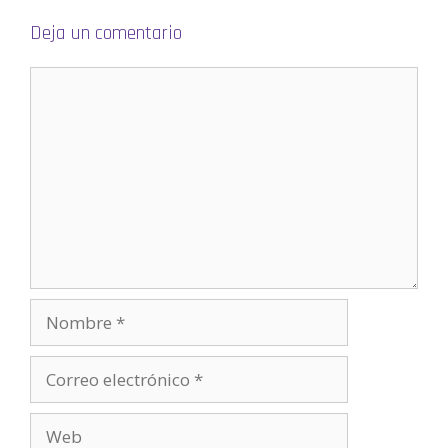
e
v
a
Deja un comentario
)