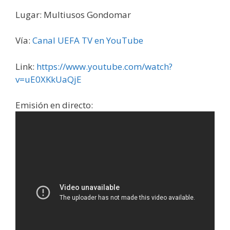
Lugar: Multiusos Gondomar
Vía:
Canal UEFA TV en YouTube
Link:
https://www.youtube.com/watch?
v=uE0XKkUaQjE
Emisión en directo: