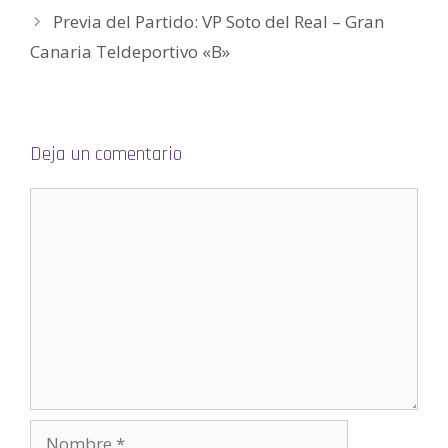
r
Previa del Partido: VP Soto del Real – Gran
e
e
n
Canaria Teldeportivo «B»
u
n
a
v
e
n
t
a
Deja un comentario
n
a
n
u
e
v
a
)