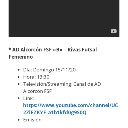
* AD Alcorcón FSF «B» – Rivas Futsal
Femenino
Día: Domingo 15/11/20
Hora: 13:30
Televisión/Streaming: Canal de AD
Alcorcón FSF
Link:
https://www.youtube.com/channel/UC
2ZiFZKYF_a1b1kfd0g9S0Q
Emisión: