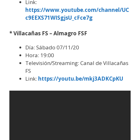
Link:
https://www.youtube.com/channel/UC
c9EEXS71WISgjsU_cFce7g
* Villacañas FS – Almagro FSF
Día: Sábado 07/11/20
Hora: 19:00
Televisión/Streaming: Canal de Villacañas
FS
Link:
https://youtu.be/mkj3ADKCpKU