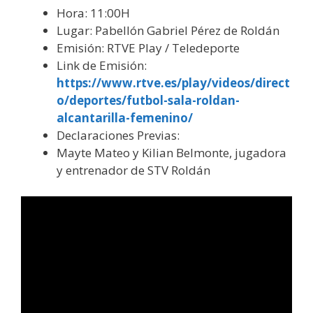
Hora: 11:00H
Lugar: Pabellón Gabriel Pérez de Roldán
Emisión: RTVE Play / Teledeporte
Link de Emisión:
https://www.rtve.es/play/videos/direct
o/deportes/futbol-sala-roldan-
alcantarilla-femenino/
Declaraciones Previas:
Mayte Mateo y Kilian Belmonte, jugadora
y entrenador de STV Roldán