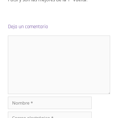
n
a
n
u
e
v
a
)
Deja un comentario