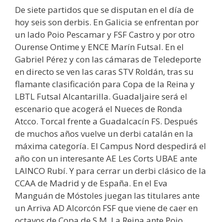
De siete partidos que se disputan en el día de
hoy seis son derbis. En Galicia se enfrentan por
un lado Poio Pescamar y FSF Castro y por otro
Ourense Ontime y ENCE Marín Futsal. En el
Gabriel Pérez y con las cámaras de Teledeporte
en directo se ven las caras STV Roldán, tras su
flamante clasificación para Copa de la Reina y
LBTL Futsal Alcantarilla. Guadaljaire será el
escenario que acogerá el Nueces de Ronda
Atcco. Torcal frente a Guadalcacín FS. Después
de muchos años vuelve un derbi catalán en la
máxima categoría. El Campus Nord despedirá el
año con un interesante AE Les Corts UBAE ante
LAINCO Rubí. Y para cerrar un derbi clásico de la
CCAA de Madrid y de España. En el Eva
Manguán de Móstoles juegan las titulares ante
un Arriva AD Alcorcón FSF que viene de caer en
octavos de Copa de S.M. La Reina ante Poio