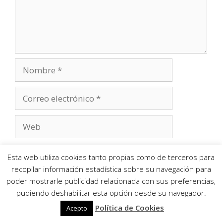
Recibir un correo electrónico con los siguientes
Esta web utiliza cookies tanto propias como de terceros para
comentarios a esta entrada.
recopilar información estadística sobre su navegación para
poder mostrarle publicidad relacionada con sus preferencias,
Recibir un correo electrónico con cada nueva
pudiendo deshabilitar esta opción desde su navegador.
entrada.
Política de Cookies
Acepto