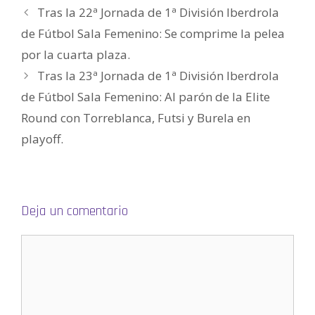
e
Tras la 22ª Jornada de 1ª División Iberdrola
n
u
de Fútbol Sala Femenino: Se comprime la pelea
n
a
v
por la cuarta plaza.
e
n
Tras la 23ª Jornada de 1ª División Iberdrola
t
a
n
de Fútbol Sala Femenino: Al parón de la Elite
a
n
Round con Torreblanca, Futsi y Burela en
u
e
v
playoff.
a
)
Deja un comentario