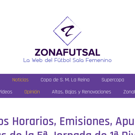
a
Noticias
Copa de S. M. La Reina
Supercopa
Vídeos
Opinión
Altas, Bajas y Renovaciones
ZonaF
los Horarios, Emisiones, Ap