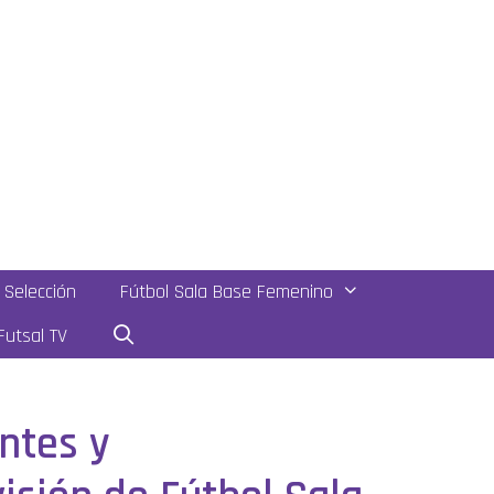
Selección
Fútbol Sala Base Femenino
utsal TV
untes y