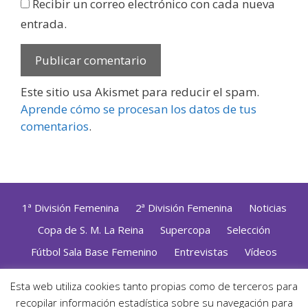
Recibir un correo electrónico con cada nueva
entrada.
Este sitio usa Akismet para reducir el spam.
Aprende cómo se procesan los datos de tus
comentarios
.
1ª División Femenina
2ª División Femenina
Noticias
Copa de S. M. La Reina
Supercopa
Selección
Fútbol Sala Base Femenino
Entrevistas
Vídeos
Opinión
Altas, Bajas y Renovaciones
ZonaFutsal TV
Esta web utiliza cookies tanto propias como de terceros para
recopilar información estadística sobre su navegación para
Política de Privacidad
|
Uso de Cookies
|
Contacto