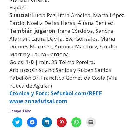
España:
5 inicial
: Lucía Paz, Iraia Arbeloa, Marta López-
Pardo, Noelia De las Heras, Aitana Benítez.
También jugaron
: Irene Córdoba, Sandra
Alamán, Laura Dávila, Eva González, María
Dolores Martínez, Antonia Martínez, Sandra
Martín y Laura Córdoba.
Goles:
1-0
| min. 33 Telma Pereira.
Arbitros: Cristiano Santos y Rubén Santos.
Pabellón Dr. Francisco Gomes da Costa (Vila
Pouca de Aguiar)
Crónica y Foto: Sefutbol.com/RFEF
www.zonafutsal.com
Compártelo:
H
H
H
H
H
H
a
a
a
a
a
a
z
z
z
z
z
z
c
c
c
c
c
c
l
l
l
l
l
l
i
i
i
i
i
i