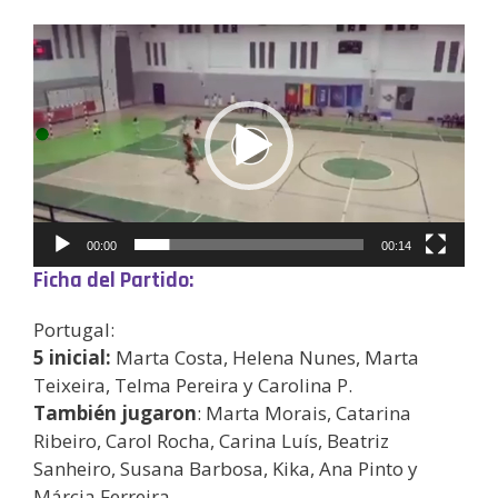
Reproductor
de
vídeo
00:00
00:14
Ficha del Partido:
Portugal:
5 inicial:
Marta Costa, Helena Nunes, Marta
Teixeira, Telma Pereira y Carolina P.
También jugaron
: Marta Morais, Catarina
Ribeiro, Carol Rocha, Carina Luís, Beatriz
Sanheiro, Susana Barbosa, Kika, Ana Pinto y
Márcia Ferreira.