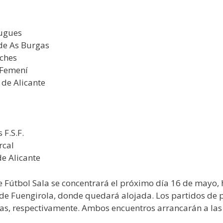
lugues
de As Burgas
eches
 Femení
de Alicante
 F.S.F.
rcal
e Alicante
Fútbol Sala se concentrará el próximo día 16 de mayo, h
e Fuengirola, donde quedará alojada. Los partidos de p
ijas, respectivamente. Ambos encuentros arrancarán a las