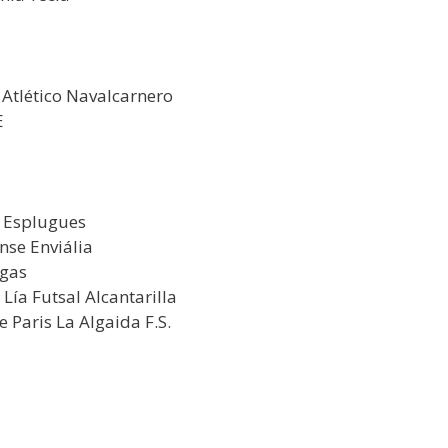
Atlético Navalcarnero
E
a Esplugues
se Enviália
rgas
Lía Futsal Alcantarilla
Paris La Algaida F.S.