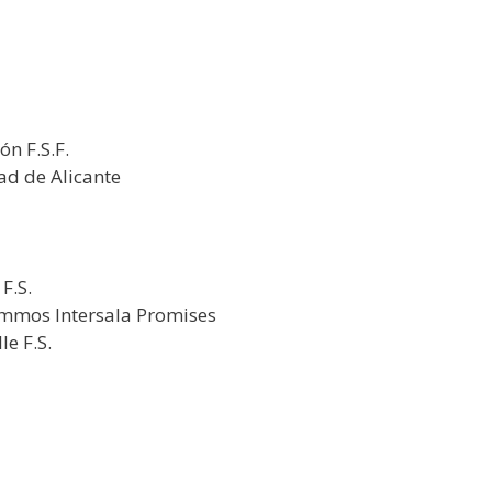
ón F.S.F.
ad de Alicante
F.S.
ommos Intersala Promises
le F.S.