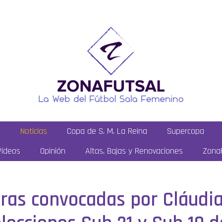
a
Noticias
Copa de S. M. La Reina
Supercopa
Vídeos
Opinión
Altas, Bajas y Renovaciones
ZonaF
oras convocadas por Cláudia