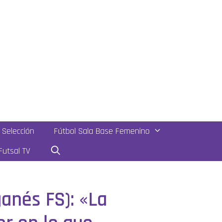
Selección
Fútbol Sala Base Femenino
utsal TV
anés FS): «La