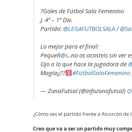
?️Goles de Fútbol Sala Femenino
J. 4ª – 1ª Div.
Partido:
@LEGAFUTBOLSALA
/
@Sa
Lo mejor para el final:
Pequeñ
@s
..no os acosteis sin ver
Ojo a lo que hace la jugadora de
@
Magía¡¡??‍
#FútbolSalaFemenino
— ZonaFutsal (@infozonafutsal)
O
¿Cómo ves el partido frente a Alcorcón de
Creo que va a ser un partido muy compe