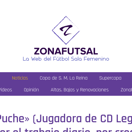
a
Noticias
Copa de S. M. La Reina
Supercopa
Vídeos
Opinión
Altas, Bajas y Renovaciones
ZonaF
uche» (Jugadora de CD Leg