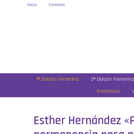
Inicio
Contacto
1ª División Femenina
2ª División Femenin
Entrevistas
Esther Hernández «P