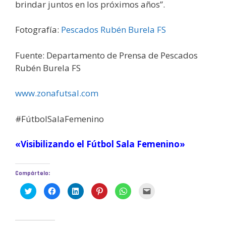
brindar juntos en los próximos años”.
Fotografía:
Pescados Rubén Burela FS
Fuente: Departamento de Prensa de Pescados
Rubén Burela FS
www.zonafutsal.com
#FútbolSalaFemenino
«Visibilizando el Fútbol Sala Femenino»
Compártelo:
H
H
H
H
H
H
a
a
a
a
a
a
z
z
z
z
z
z
c
c
c
c
c
c
l
l
l
l
l
l
i
i
i
i
i
i
c
c
c
c
c
c