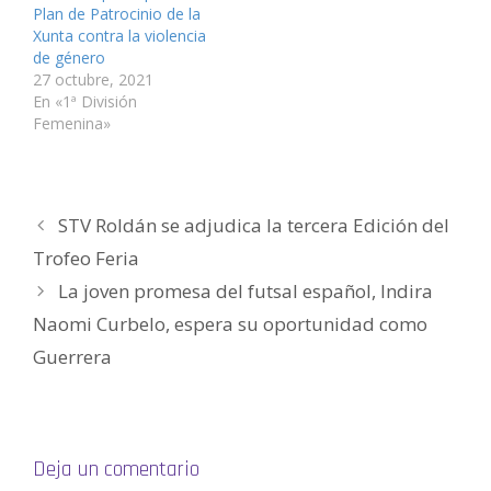
t
n
n
e
n
o
Plan de Patrocinio de la
a
t
t
n
t
a
n
a
a
t
a
u
Xunta contra la violencia
a
n
n
a
n
n
de género
n
a
a
n
a
a
u
n
n
a
n
m
27 octubre, 2021
e
u
u
n
u
i
v
e
e
u
e
g
En «1ª División
a
v
v
e
v
o
Femenina»
)
a
a
v
a
(
)
)
a
)
S
)
e
a
b
r
e
e
STV Roldán se adjudica la tercera Edición del
n
u
Trofeo Feria
n
a
v
La joven promesa del futsal español, Indira
e
n
Naomi Curbelo, espera su oportunidad como
t
a
n
Guerrera
a
n
u
e
v
a
)
Deja un comentario