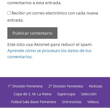
comentarios a esta entrada.
Recibir un correo electrónico con cada nueva
entrada.
Este sitio usa Akismet para reducir el spam.
Aprende cómo se procesan los datos de tus
comentarios
.
1ª División Femenina
2ª División Femenina
Noticias
Copa de S. M. La Reina
Supercopa
Selección
Fútbol Sala Base Femenino
Entrevistas
Vídeos
Opinión
Altas, Bajas y Renovaciones
ZonaFutsal TV