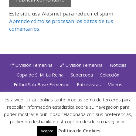
Este sitio usa Akismet para reducir el spam.
Aprende cómo se procesan los datos de tus
comentarios
.
1ª División Femenina
2ª División Femenina
Noticias
Copa de S. M. La Reina
Supercopa
Selección
Fútbol Sala Base Femenino
Entrevistas
Vídeos
Opinión
Altas, Bajas y Renovaciones
ZonaFutsal TV
Esta web utiliza cookies tanto propias como de terceros para
Política de Privacidad
|
Uso de Cookies
|
Contacto
recopilar información estadística sobre su navegación para
Diseñado con mimo y esmero por
Jorge Cobos
· Desarrollado
poder mostrarle publicidad relacionada con sus preferencias,
con WordPress
pudiendo deshabilitar esta opción desde su navegador.
· ©2026 Zonafutsal ·
Política de Cookies
Acepto