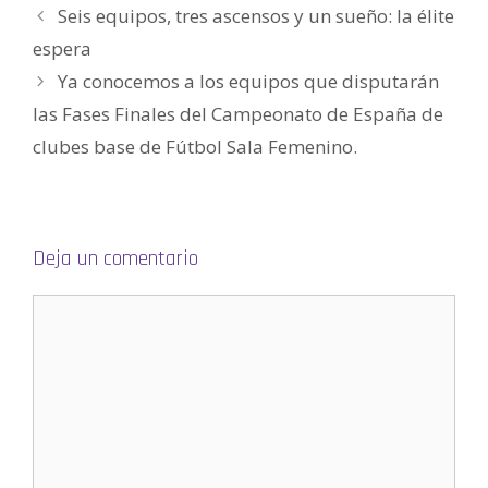
t
Seis equipos, tres ascensos y un sueño: la élite
a
n
a
espera
n
u
Ya conocemos a los equipos que disputarán
e
v
a
las Fases Finales del Campeonato de España de
)
clubes base de Fútbol Sala Femenino.
Deja un comentario