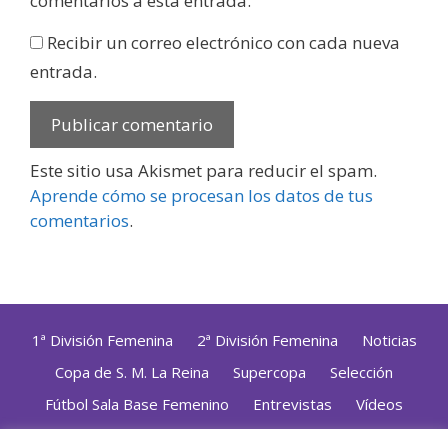
comentarios a esta entrada.
Recibir un correo electrónico con cada nueva
entrada.
Este sitio usa Akismet para reducir el spam.
Aprende cómo se procesan los datos de tus
comentarios
.
1ª División Femenina
2ª División Femenina
Noticias
Copa de S. M. La Reina
Supercopa
Selección
Fútbol Sala Base Femenino
Entrevistas
Vídeos
Opinión
Altas, Bajas y Renovaciones
ZonaFutsal TV