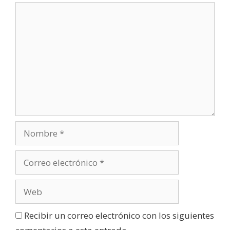
u
e
v
a
)
Recibir un correo electrónico con los siguientes