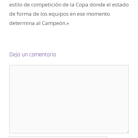
v
estilo de competición de la Copa donde el estado
e
n
de forma de los equipos en ese momento
t
a
n
determina al Campeón.»
a
n
u
e
v
a
)
Deja un comentario