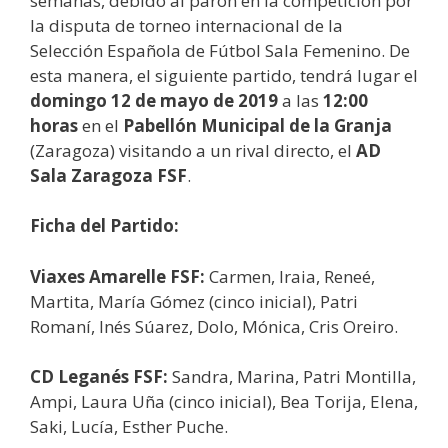
semanas, debido al parón en la competición por
la disputa de torneo internacional de la
Selección Española de Fútbol Sala Femenino. De
esta manera, el siguiente partido, tendrá lugar el
domingo 12 de mayo de 2019
a las
12:00
horas
en el
Pabellón Municipal de la Granja
(Zaragoza) visitando a un rival directo, el
AD
Sala Zaragoza FSF
.
Ficha del Partido:
Viaxes Amarelle FSF:
Carmen, Iraia, Reneé,
Martita, María Gómez (cinco inicial), Patri
Romaní, Inés Súarez, Dolo, Mónica, Cris Oreiro.
CD Leganés FSF:
Sandra, Marina, Patri Montilla,
Ampi, Laura Uña (cinco inicial), Bea Torija, Elena,
Saki, Lucía, Esther Puche.