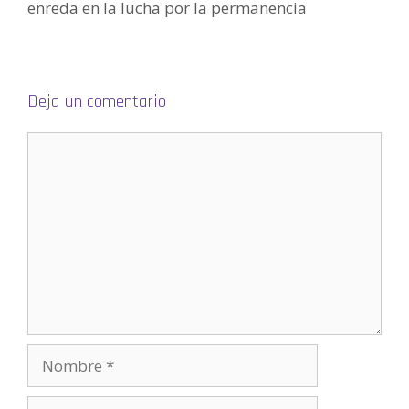
enreda en la lucha por la permanencia
e
e
n
u
n
a
v
e
n
Deja un comentario
t
a
n
a
n
u
e
v
a
)