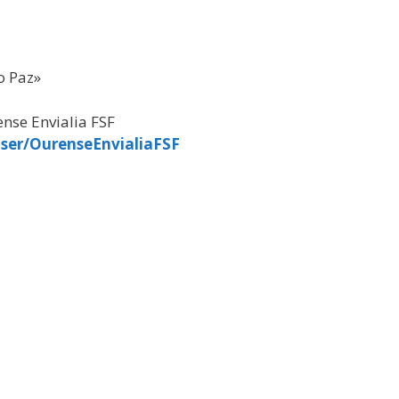
o Paz»
nse Envialia FSF
ser/OurenseEnvialiaFSF