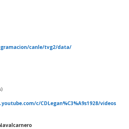
ogramacion/canle/tvg2/data/
s)
w.youtube.com/c/CDLegan%C3%A9s1928/videos
 Navalcarnero