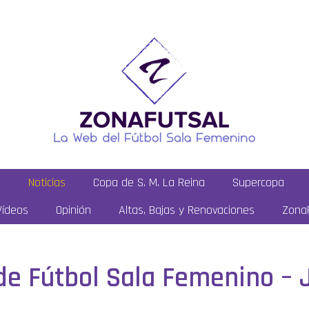
a
Noticias
Copa de S. M. La Reina
Supercopa
Vídeos
Opinión
Altas, Bajas y Renovaciones
ZonaF
 de Fútbol Sala Femenino –