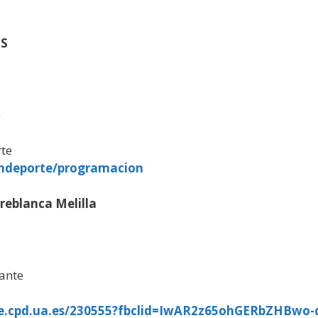
FS
)
rte
ondeporte/programacion
reblanca Melilla
cante
ice.cpd.ua.es/230555?fbclid=IwAR2z65ohGERbZHBwo