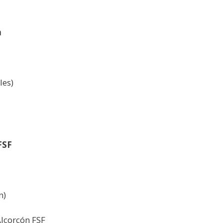
a
les)
FSF
n)
Alcorcón FSF