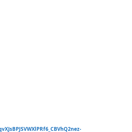
-qvXJsBPJSVWXlPRf6_CBVhQ2nez-