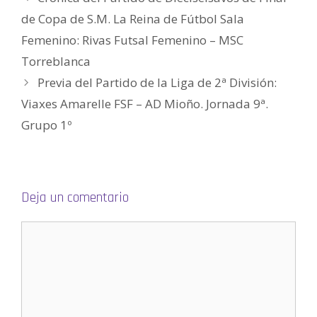
e
n
de Copa de S.M. La Reina de Fútbol Sala
u
n
Femenino: Rivas Futsal Femenino – MSC
a
v
e
Torreblanca
n
t
Previa del Partido de la Liga de 2ª División:
a
n
a
Viaxes Amarelle FSF – AD Mioño. Jornada 9ª.
n
u
Grupo 1º
e
v
a
)
Deja un comentario