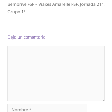
t
Bembrive FSF – Viaxes Amarelle FSF. Jornada 21ª.
a
n
a
Grupo 1º
n
u
e
v
a
)
Deja un comentario