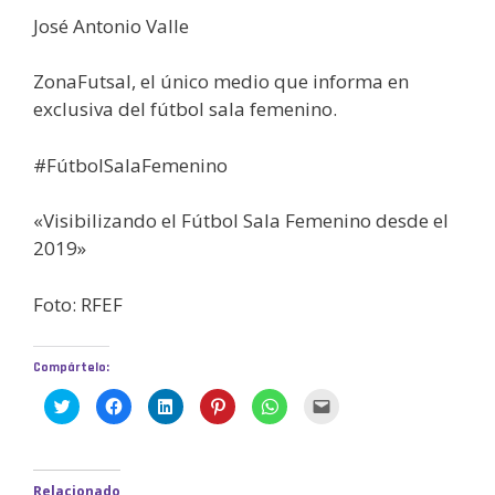
José Antonio Valle
ZonaFutsal, el único medio que informa en
exclusiva del fútbol sala femenino.
#FútbolSalaFemenino
«Visibilizando el Fútbol Sala Femenino desde el
2019»
Foto: RFEF
Compártelo:
H
H
H
H
H
H
a
a
a
a
a
a
z
z
z
z
z
z
c
c
c
c
c
c
l
l
l
l
l
l
i
i
i
i
i
i
c
c
c
c
c
c
Relacionado