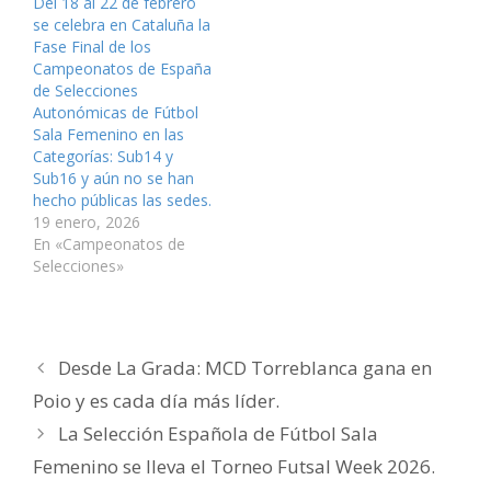
Del 18 al 22 de febrero
a
t
t
n
t
a
n
a
a
t
a
u
se celebra en Cataluña la
a
n
n
a
n
n
Fase Final de los
n
a
a
n
a
a
u
n
n
a
n
m
Campeonatos de España
e
u
u
n
u
i
v
e
e
u
e
g
de Selecciones
a
v
v
e
v
o
Autonómicas de Fútbol
)
a
a
v
a
(
)
)
a
)
S
Sala Femenino en las
)
e
a
Categorías: Sub14 y
b
Sub16 y aún no se han
r
e
hecho públicas las sedes.
e
n
19 enero, 2026
u
En «Campeonatos de
n
a
Selecciones»
v
e
n
t
a
n
a
Desde La Grada: MCD Torreblanca gana en
n
u
e
Poio y es cada día más líder.
v
a
La Selección Española de Fútbol Sala
)
Femenino se lleva el Torneo Futsal Week 2026.