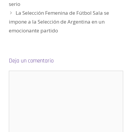
n
serio
a
v
e
La Selección Femenina de Fútbol Sala se
n
t
impone a la Selección de Argentina en un
a
n
a
emocionante partido
n
u
e
v
a
)
Deja un comentario