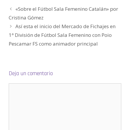
)
e
a
«Sobre el Fútbol Sala Femenino Catalán» por
b
r
e
Cristina Gómez
e
n
Así esta el inicio del Mercado de Fichajes en
u
n
a
1ª División de Fútbol Sala Femenino con Poio
v
e
Pescamar FS como animador principal
n
t
a
n
a
n
u
e
v
Deja un comentario
a
)