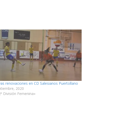
as renovaciones en CD Salesianos Puertollano
ptiembre, 2020
2ª División Femenina»