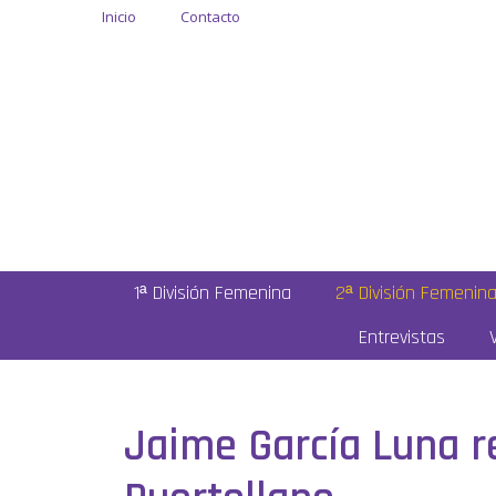
Inicio
Contacto
1ª División Femenina
2ª División Femenin
Entrevistas
Jaime García Luna r