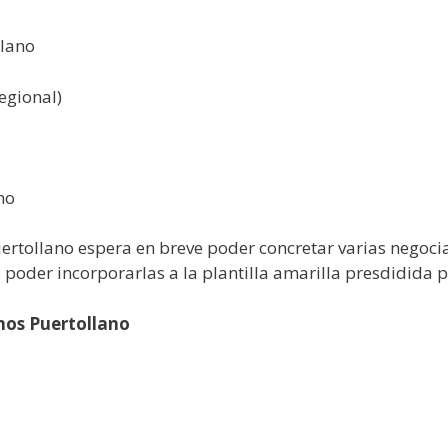
llano
egional)
no
Puertollano espera en breve poder concretar varias negoc
 poder incorporarlas a la plantilla amarilla presdidida 
nos Puertollano