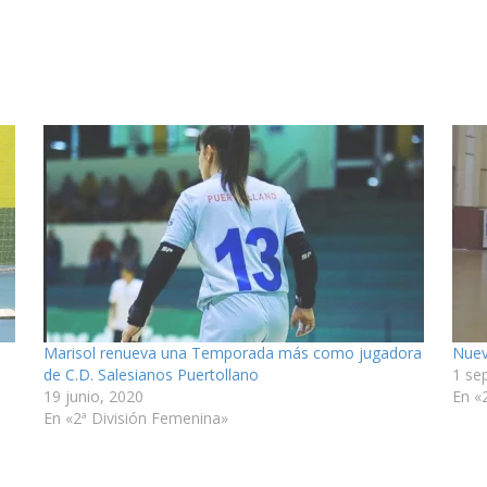
Marisol renueva una Temporada más como jugadora
Nuev
de C.D. Salesianos Puertollano
1 se
19 junio, 2020
En «
En «2ª División Femenina»