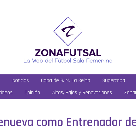
a
Noticias
Copa de S. M. La Reina
Supercopa
Vídeos
Opinión
Altas, Bajas y Renovaciones
ZonaF
enueva como Entrenador de