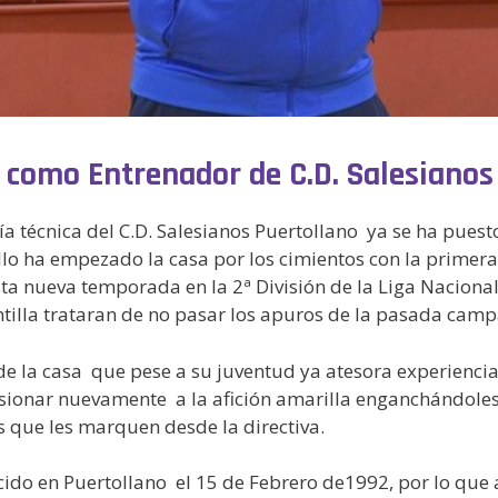
 como Entrenador de C.D. Salesianos
taría técnica del C.D. Salesianos Puertollano ya se ha pu
lo ha empezado la casa por los cimientos con la primer
sta nueva temporada en la 2ª División de la Liga Naciona
lantilla trataran de no pasar los apuros de la pasada cam
 de la casa que pese a su juventud ya atesora experiencia
sionar nuevamente a la afición amarilla enganchándoles 
os que les marquen desde la directiva.
acido en Puertollano el 15 de Febrero de1992, por lo que