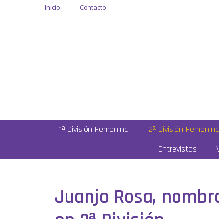
Inicio
Contacto
1ª División Femenina
2ª División Femenin
Entrevistas
Juanjo Rosa, nombra