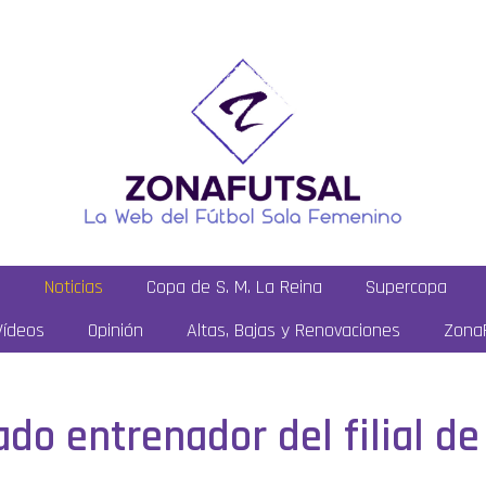
a
Noticias
Copa de S. M. La Reina
Supercopa
Vídeos
Opinión
Altas, Bajas y Renovaciones
ZonaF
do entrenador del filial d