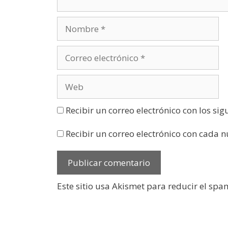
a
n
u
e
v
a
)
Recibir un correo electrónico con los si
Recibir un correo electrónico con cada 
Este sitio usa Akismet para reducir el spa