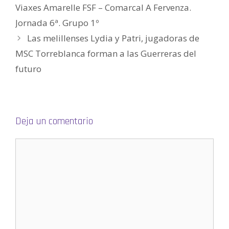
u
Viaxes Amarelle FSF – Comarcal A Fervenza.
n
a
v
Jornada 6ª. Grupo 1º
e
n
Las melillenses Lydia y Patri, jugadoras de
t
a
n
MSC Torreblanca forman a las Guerreras del
a
n
futuro
u
e
v
a
)
Deja un comentario