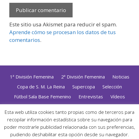
Este sitio usa Akismet para reducir el spam.
Aprende cómo se procesan los datos de tus
comentarios
.
1ª División Femenina
2ª División Femenina
Noticias
Copa de S. M. La Reina
Supercopa
Selección
Fútbol Sala Base Femenino
Entrevistas
Vídeos
Opinión
Altas, Bajas y Renovaciones
ZonaFutsal TV
Esta web utiliza cookies tanto propias como de terceros para
recopilar información estadística sobre su navegación para
Política de Privacidad
|
Uso de Cookies
|
Contacto
Diseñado con mimo y esmero por
Jorge Cobos
· Desarrollado
poder mostrarle publicidad relacionada con sus preferencias,
con WordPress
pudiendo deshabilitar esta opción desde su navegador.