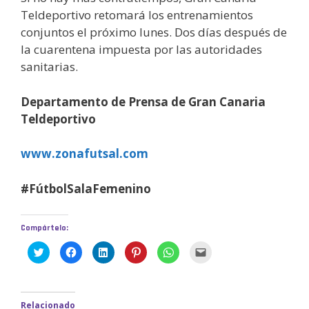
Teldeportivo retomará los entrenamientos
conjuntos el próximo lunes. Dos días después de
la cuarentena impuesta por las autoridades
sanitarias.
Departamento de Prensa de Gran Canaria
Teldeportivo
www.zonafutsal.com
#FútbolSalaFemenino
Compártelo:
H
H
H
H
H
H
a
a
a
a
a
a
z
z
z
z
z
z
c
c
c
c
c
c
l
l
l
l
l
l
i
i
i
i
i
i
c
c
c
c
c
c
Relacionado
p
p
p
p
p
p