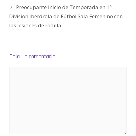
a
Preocupante inicio de Temporada en 1ª
b
r
e
División Iberdrola de Fútbol Sala Femenino con
e
n
las lesiones de rodilla.
u
n
a
v
e
n
t
a
n
Deja un comentario
a
n
u
e
v
a
)