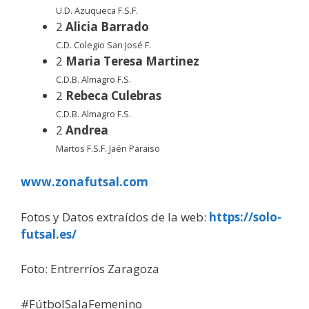
U.D. Azuqueca F.S.F.
2
Alicia Barrado
C.D. Colegio San José F.
2
Maria Teresa Martinez
C.D.B. Almagro F.S.
2
Rebeca Culebras
C.D.B. Almagro F.S.
2
Andrea
Martos F.S.F. Jaén Paraiso
www.zonafutsal.com
Fotos y Datos extraídos de la web:
https://solo-
futsal.es/
Foto: Entrerríos Zaragoza
#FútbolSalaFemenino