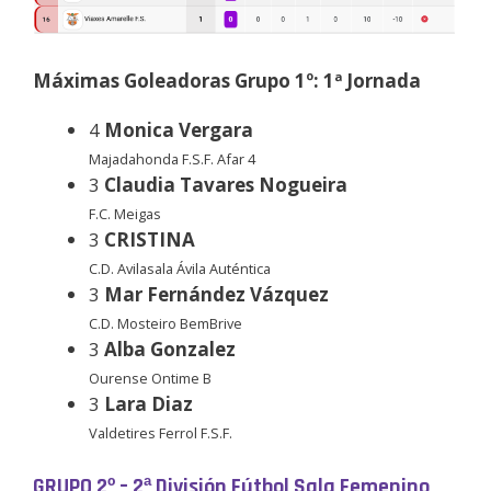
Máximas Goleadoras Grupo 1º: 1ª Jornada
4
Monica Vergara
Majadahonda F.S.F. Afar 4
3
Claudia Tavares Nogueira
F.C. Meigas
3
CRISTINA
C.D. Avilasala Ávila Auténtica
3
Mar Fernández Vázquez
C.D. Mosteiro BemBrive
3
Alba Gonzalez
Ourense Ontime B
3
Lara Diaz
Valdetires Ferrol F.S.F.
GRUPO 2º – 2ª División Fútbol Sala Femenino