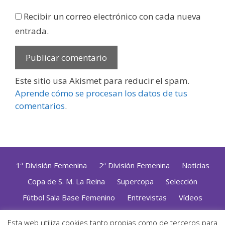
Recibir un correo electrónico con cada nueva
entrada.
Este sitio usa Akismet para reducir el spam.
Aprende cómo se procesan los datos de tus
comentarios
.
1ª División Femenina
2ª División Femenina
Noticias
Copa de S. M. La Reina
Supercopa
Selección
Fútbol Sala Base Femenino
Entrevistas
Vídeos
Opinión
Altas, Bajas y Renovaciones
ZonaFutsal TV
Esta web utiliza cookies tanto propias como de terceros para