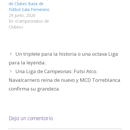
a
n
n
a
n
n
de Clubes Base de
n
a
a
n
a
a
u
n
n
a
n
m
Fútbol Sala Femenino
e
u
u
n
u
i
v
e
e
u
e
g
29 junio, 2026
a
v
v
e
v
o
En «Campeonatos de
)
a
a
v
a
(
)
)
a
)
S
Clubes»
)
e
a
b
r
e
e
n
Un triplete para la historia o una octava Liga
u
n
a
para la leyenda.
v
e
Una Liga de Campeonas: Futsi Atco.
n
t
a
Navalcarnero reina de nuevo y MCD Torreblanca
n
a
confirma su grandeza.
n
u
e
v
a
)
Deja un comentario