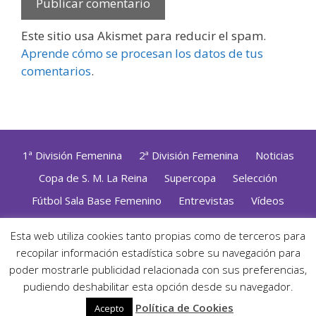
Este sitio usa Akismet para reducir el spam.
Aprende cómo se procesan los datos de tus
comentarios
.
1ª División Femenina
2ª División Femenina
Noticias
Copa de S. M. La Reina
Supercopa
Selección
Fútbol Sala Base Femenino
Entrevistas
Vídeos
Opinión
Altas, Bajas y Renovaciones
ZonaFutsal TV
Esta web utiliza cookies tanto propias como de terceros para
Política de Privacidad
|
Uso de Cookies
|
Contacto
recopilar información estadística sobre su navegación para
Diseñado con mimo y esmero por
Jorge Cobos
· Desarrollado
poder mostrarle publicidad relacionada con sus preferencias,
con WordPress
pudiendo deshabilitar esta opción desde su navegador.
· ©2026 Zonafutsal ·
Política de Cookies
Acepto