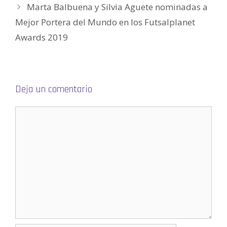
n
Marta Balbuena y Silvia Aguete nominadas a
t
a
n
Mejor Portera del Mundo en los Futsalplanet
a
n
Awards 2019
u
e
v
a
)
Deja un comentario