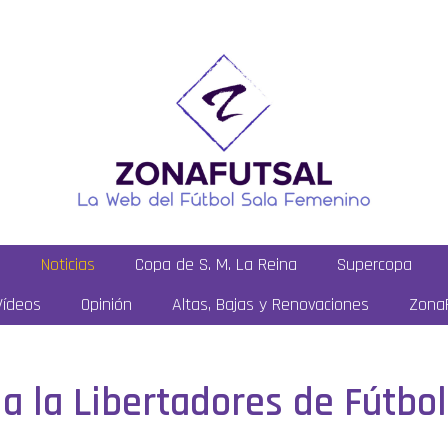
a
Noticias
Copa de S. M. La Reina
Supercopa
Vídeos
Opinión
Altas, Bajas y Renovaciones
ZonaF
 la Libertadores de Fútbo