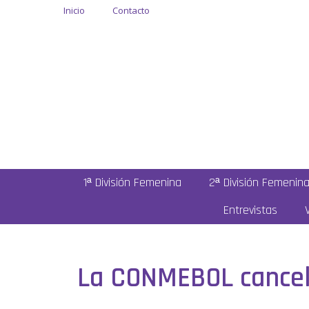
Inicio
Contacto
1ª División Femenina
2ª División Femenin
Entrevistas
La CONMEBOL cancela