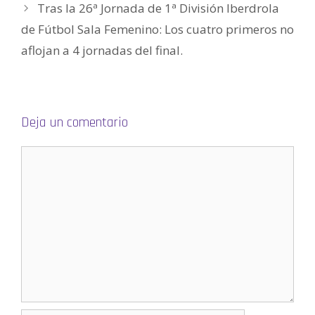
a
Tras la 26ª Jornada de 1ª División Iberdrola
v
e
de Fútbol Sala Femenino: Los cuatro primeros no
n
t
a
aflojan a 4 jornadas del final.
n
a
n
u
e
v
a
)
Deja un comentario