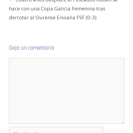
v
e
hace con una Copa Galicia Femenina tras
n
t
a
derrotar al Ourense Envialia FSF (0-3)
n
a
n
u
e
v
a
)
Deja un comentario