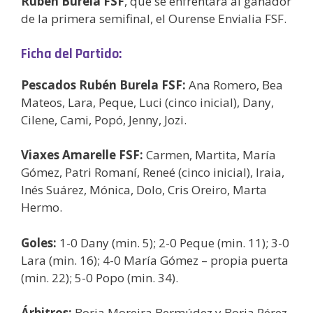
Rubén Burela FSF
, que se enfrentará al ganador
de la primera semifinal, el Ourense Envialia FSF.
Ficha del Partido:
Pescados Rubén Burela FSF:
Ana Romero, Bea
Mateos, Lara, Peque, Luci (cinco inicial), Dany,
Cilene, Cami, Popó, Jenny, Jozi.
Viaxes Amarelle FSF:
Carmen, Martita, María
Gómez, Patri Romaní, Reneé (cinco inicial), Iraia,
Inés Suárez, Mónica, Dolo, Cris Oreiro, Marta
Hermo.
Goles:
1-0 Dany (min. 5); 2-0 Peque (min. 11); 3-0
Lara (min. 16); 4-0 María Gómez – propia puerta
(min. 22); 5-0 Popo (min. 34).
Árbitros:
Borja Moreira Bermúdez y Borja Pérez