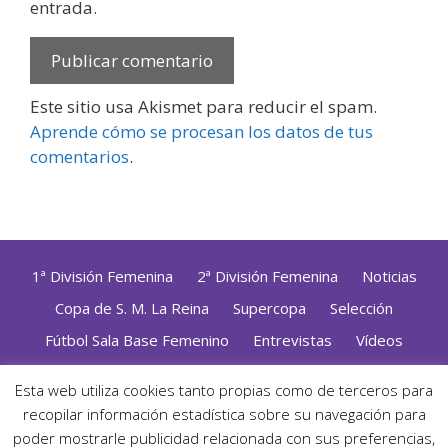
entrada.
Este sitio usa Akismet para reducir el spam.
Aprende cómo se procesan los datos de tus
comentarios
.
1ª División Femenina
2ª División Femenina
Noticias
Copa de S. M. La Reina
Supercopa
Selección
Fútbol Sala Base Femenino
Entrevistas
Vídeos
Opinión
Altas, Bajas y Renovaciones
ZonaFutsal TV
Esta web utiliza cookies tanto propias como de terceros para
Política de Privacidad
|
Uso de Cookies
|
Contacto
recopilar información estadística sobre su navegación para
Diseñado con mimo y esmero por
Jorge Cobos
· Desarrollado
poder mostrarle publicidad relacionada con sus preferencias,