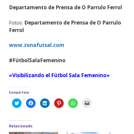
Departamento de Prensa de O Parrulo Ferrol
Fotos:
Departamento de Prensa de O Parrulo
Ferrol
www.zonafutsal.com
#FútbolSalaFemenino
«Visibilizando el Fútbol Sala Femenino»
Compártelo:
H
H
H
H
H
H
a
a
a
a
a
a
z
z
z
z
z
z
c
c
c
c
c
c
l
l
l
l
l
l
i
i
i
i
i
i
c
c
c
c
c
c
Relacionado
p
p
p
p
p
p
a
a
a
a
a
a