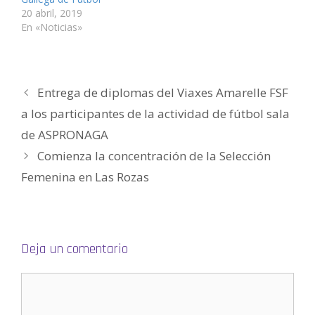
a
n
n
a
n
n
20 abril, 2019
n
a
a
n
a
a
u
n
n
a
n
m
En «Noticias»
e
u
u
n
u
i
v
e
e
u
e
g
a
v
v
e
v
o
)
a
a
v
a
(
)
)
a
)
S
)
e
a
Entrega de diplomas del Viaxes Amarelle FSF
b
r
e
a los participantes de la actividad de fútbol sala
e
n
de ASPRONAGA
u
n
a
Comienza la concentración de la Selección
v
e
Femenina en Las Rozas
n
t
a
n
a
n
u
e
v
Deja un comentario
a
)