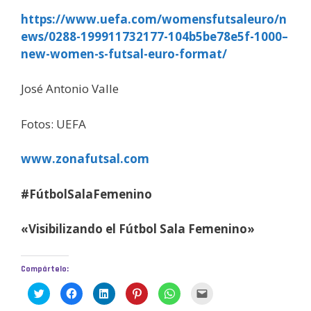
https://www.uefa.com/womensfutsaleuro/n
ews/0288-199911732177-104b5be78e5f-1000–
new-women-s-futsal-euro-format/
José Antonio Valle
Fotos: UEFA
www.zonafutsal.com
#FútbolSalaFemenino
«Visibilizando el Fútbol Sala Femenino»
Compártelo:
H
H
H
H
H
H
a
a
a
a
a
a
z
z
z
z
z
z