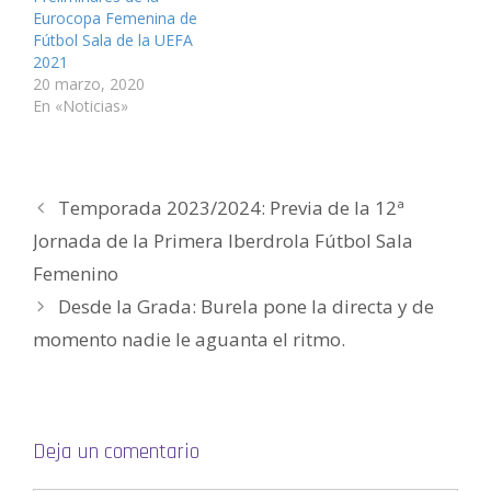
a
n
n
u
n
ó
v
a
a
n
a
n
Eurocopa Femenina de
e
v
v
a
v
i
Fútbol Sala de la UEFA
n
e
e
v
e
c
t
n
n
e
n
o
2021
a
t
t
n
t
a
n
a
a
t
a
u
20 marzo, 2020
a
n
n
a
n
n
En «Noticias»
n
a
a
n
a
a
u
n
n
a
n
m
e
u
u
n
u
i
v
e
e
u
e
g
a
v
v
e
v
o
)
a
a
v
a
(
)
)
a
)
S
)
e
Temporada 2023/2024: Previa de la 12ª
a
b
Jornada de la Primera Iberdrola Fútbol Sala
r
e
e
Femenino
n
u
Desde la Grada: Burela pone la directa y de
n
a
v
momento nadie le aguanta el ritmo.
e
n
t
a
n
a
n
u
Deja un comentario
e
v
a
)