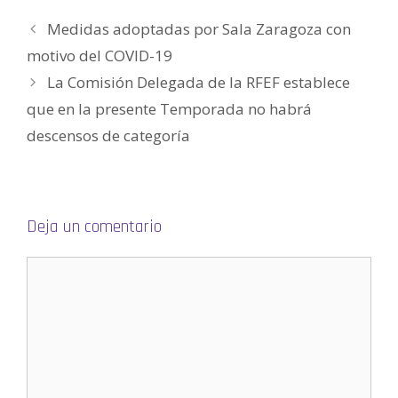
a
v
v
e
v
o
)
a
a
v
a
(
Medidas adoptadas por Sala Zaragoza con
)
)
a
)
S
)
e
a
motivo del COVID-19
b
r
La Comisión Delegada de la RFEF establece
e
e
n
que en la presente Temporada no habrá
u
n
descensos de categoría
a
v
e
n
t
a
n
a
n
Deja un comentario
u
e
v
a
)