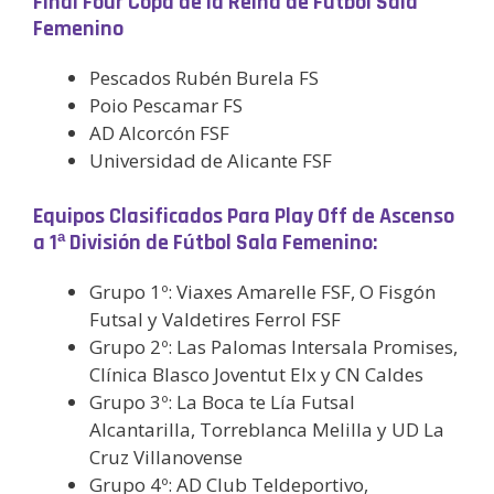
Final Four Copa de la Reina de Fútbol Sala
Femenino
Pescados Rubén Burela FS
Poio Pescamar FS
AD Alcorcón FSF
Universidad de Alicante FSF
Equipos Clasificados Para Play Off de Ascenso
a 1ª División de Fútbol Sala Femenino:
Grupo 1º: Viaxes Amarelle FSF, O Fisgón
Futsal y Valdetires Ferrol FSF
Grupo 2º: Las Palomas Intersala Promises,
Clínica Blasco Joventut Elx y CN Caldes
Grupo 3º: La Boca te Lía Futsal
Alcantarilla, Torreblanca Melilla y UD La
Cruz Villanovense
Grupo 4º: AD Club Teldeportivo,