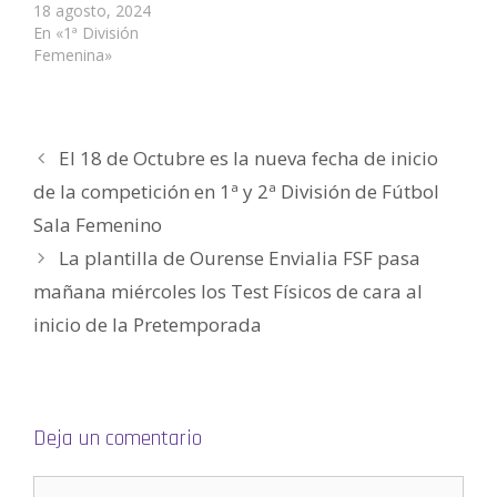
)
)
a
)
S
18 agosto, 2024
)
e
a
En «1ª División
b
Femenina»
r
e
e
n
u
n
a
v
El 18 de Octubre es la nueva fecha de inicio
e
n
de la competición en 1ª y 2ª División de Fútbol
t
a
n
Sala Femenino
a
n
La plantilla de Ourense Envialia FSF pasa
u
e
v
mañana miércoles los Test Físicos de cara al
a
)
inicio de la Pretemporada
Deja un comentario