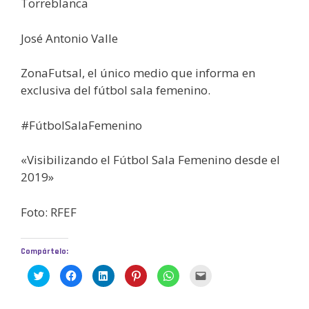
Torreblanca
José Antonio Valle
ZonaFutsal, el único medio que informa en
exclusiva del fútbol sala femenino.
#FútbolSalaFemenino
«Visibilizando el Fútbol Sala Femenino desde el
2019»
Foto: RFEF
Compártelo:
H
H
H
H
H
H
a
a
a
a
a
a
z
z
z
z
z
z
c
c
c
c
c
c
l
l
l
l
l
l