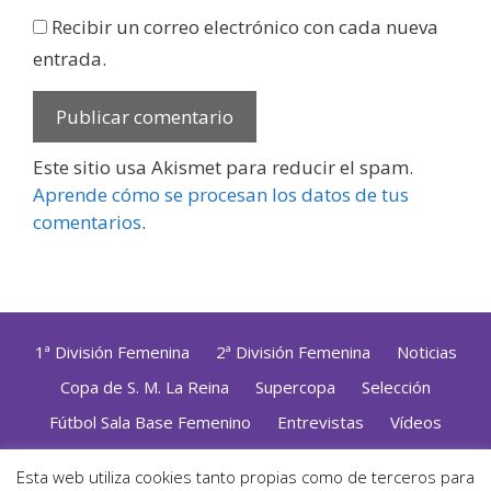
Recibir un correo electrónico con cada nueva
entrada.
Este sitio usa Akismet para reducir el spam.
Aprende cómo se procesan los datos de tus
comentarios
.
1ª División Femenina
2ª División Femenina
Noticias
Copa de S. M. La Reina
Supercopa
Selección
Fútbol Sala Base Femenino
Entrevistas
Vídeos
Opinión
Altas, Bajas y Renovaciones
ZonaFutsal TV
Esta web utiliza cookies tanto propias como de terceros para