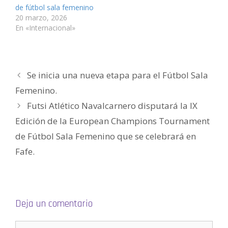
e
v
v
a
v
i
de fútbol sala femenino
n
e
e
v
e
c
t
n
n
e
n
o
20 marzo, 2026
a
t
t
n
t
a
n
a
a
t
a
u
En «Internacional»
a
n
n
a
n
n
n
a
a
n
a
a
u
n
n
a
n
m
e
u
u
n
u
i
v
e
e
u
e
g
a
v
v
e
v
o
)
a
a
v
a
(
Se inicia una nueva etapa para el Fútbol Sala
)
)
a
)
S
)
e
a
Femenino.
b
r
Futsi Atlético Navalcarnero disputará la IX
e
e
n
Edición de la European Champions Tournament
u
n
de Fútbol Sala Femenino que se celebrará en
a
v
e
Fafe.
n
t
a
n
a
n
u
e
Deja un comentario
v
a
)