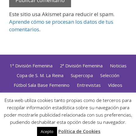
Este sitio usa Akismet para reducir el spam.
Aprende cómo se procesan los datos de tus
comentarios
.
1ª División Femenina
2ª División Femenina
Noticias
Copa de S. M. La Reina
Supercopa
Selección
Fútbol Sala Base Femenino
Entrevistas
Vídeos
Opinión
Altas, Bajas y Renovaciones
ZonaFutsal TV
Esta web utiliza cookies tanto propias como de terceros para
Política de Privacidad
|
Uso de Cookies
|
Contacto
recopilar información estadística sobre su navegación para
Diseñado con mimo y esmero por
Jorge Cobos
· Desarrollado
poder mostrarle publicidad relacionada con sus preferencias,
con WordPress
pudiendo deshabilitar esta opción desde su navegador.
· ©2026 Zonafutsal ·
Política de Cookies
Acepto