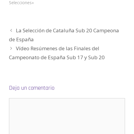
Selecciones»
r
e
e
n
u
n
a
v
La Selección de Cataluña Sub 20 Campeona
e
n
de España
t
a
n
Vídeo Resúmenes de las Finales del
a
n
Campeonato de España Sub 17 y Sub 20
u
e
v
a
)
Deja un comentario