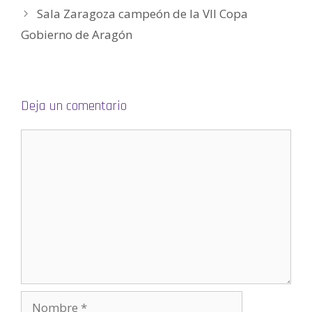
a
Sala Zaragoza campeón de la VII Copa
b
r
e
Gobierno de Aragón
e
n
u
n
a
v
e
n
Deja un comentario
t
a
n
a
n
u
e
v
a
)