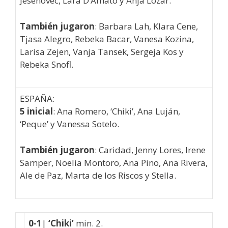
Jesenovec, Lara D’Amato y Anja Lozar.
También jugaron
: Barbara Lah, Klara Cene,
Tjasa Alegro, Rebeka Bacar, Vanesa Kozina,
Larisa Zejen, Vanja Tansek, Sergeja Kos y
Rebeka Snofl.
ESPAÑA:
5 inicial
: Ana Romero, ‘Chiki’, Ana Luján,
‘Peque’ y Vanessa Sotelo.
También jugaron
: Caridad, Jenny Lores, Irene
Samper, Noelia Montoro, Ana Pino, Ana Rivera,
Ale de Paz, Marta de los Riscos y Stella.
0-1
|
‘Chiki’
min. 2.