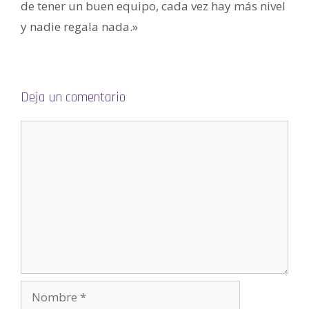
v
de tener un buen equipo, cada vez hay más nivel
e
n
y nadie regala nada.»
t
a
n
a
n
u
e
v
a
Deja un comentario
)