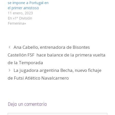
e
v
v
a
v
i
se impone a Portugal en
n
e
e
v
e
c
t
n
n
e
n
o
el primer amistoso
a
t
t
n
t
a
n
a
a
t
a
u
11 enero, 2023
a
n
n
a
n
n
En «1ª División
n
a
a
n
a
a
u
n
n
a
n
m
Femenina»
e
u
u
n
u
i
v
e
e
u
e
g
a
v
v
e
v
o
)
a
a
v
a
(
)
)
a
)
S
)
e
a
Ana Cabello, entrenadora de Bisontes
b
r
e
Castellón FSF hace balance de la primera vuelta
e
n
de la Temporada
u
n
a
La jugadora argentina Becha, nuevo fichaje
v
e
de Futsi Atlético Navalcarnero
n
t
a
n
a
n
u
e
v
Deja un comentario
a
)