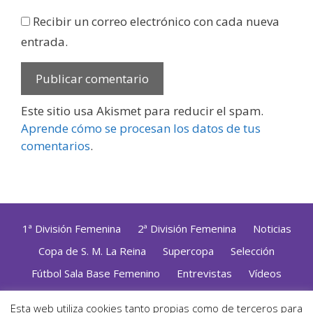
Recibir un correo electrónico con cada nueva
entrada.
Este sitio usa Akismet para reducir el spam.
Aprende cómo se procesan los datos de tus
comentarios
.
1ª División Femenina
2ª División Femenina
Noticias
Copa de S. M. La Reina
Supercopa
Selección
Fútbol Sala Base Femenino
Entrevistas
Vídeos
Opinión
Altas, Bajas y Renovaciones
ZonaFutsal TV
Esta web utiliza cookies tanto propias como de terceros para