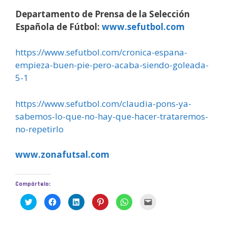
Departamento de Prensa de la Selección
Española de Fútbol:
www.sefutbol.com
https://www.sefutbol.com/cronica-espana-
empieza-buen-pie-pero-acaba-siendo-goleada-
5-1
https://www.sefutbol.com/claudia-pons-ya-
sabemos-lo-que-no-hay-que-hacer-trataremos-
no-repetirlo
www.zonafutsal.com
Compártelo:
H
H
H
H
H
H
a
a
a
a
a
a
z
z
z
z
z
z
c
c
c
c
c
c
l
l
l
l
l
l