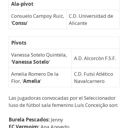
Ala-pívot
Consuelo Campoy Ruiz,
C.D. Universidad de
‘
Consu
’
Alicante
Pívots
Vanessa Sotelo Quintela,
A.D. Alcorcón F.S.F.
‘
Vanessa Sotelo
’
Amelia Romero De la
C.D. Futsi Atlético
Flor, ‘
Amelia
’
Navalcarnero
Las jugadoras convocadas por el Seleccionador
luso de fútbol sala femenino Luís Conceição son:
Burela Pescados:
Jenny
FC Vermoim:
Ana Azevedo