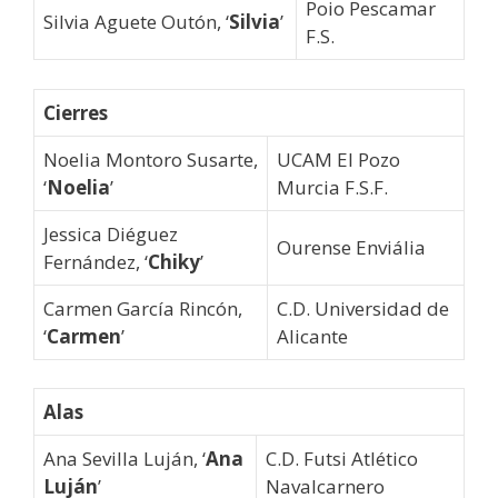
Poio Pescamar
Silvia Aguete Outón, ‘
Silvia
’
F.S.
Cierres
Noelia Montoro Susarte,
UCAM El Pozo
‘
Noelia
’
Murcia F.S.F.
Jessica Diéguez
Ourense Enviália
Fernández, ‘
Chiky
’
Carmen García Rincón,
C.D. Universidad de
‘
Carmen
’
Alicante
Alas
Ana Sevilla Luján, ‘
Ana
C.D. Futsi Atlético
Luján
’
Navalcarnero