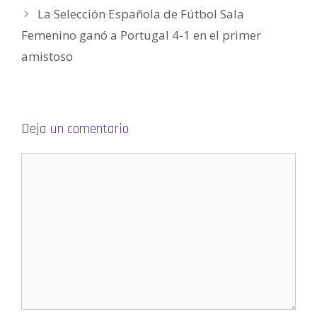
e
e
La Selección Española de Fútbol Sala
n
u
Femenino ganó a Portugal 4-1 en el primer
n
a
v
amistoso
e
n
t
a
n
a
n
u
Deja un comentario
e
v
a
)