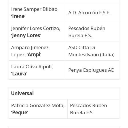
Irene Samper Bilbao,
A.D. Alcorcón F.S.F.
‘
Irene
’
Jennifer Lores Cortizo,
Pescados Rubén
‘
Jenny Lores
’
Burela F.S.
Amparo Jiménez
ASD Città Di
López, ‘
Ampi
’
Montesilvano (Italia)
Laura Oliva Ripoll,
Penya Esplugues AE
‘
Laura
’
Universal
Patricia González Mota,
Pescados Rubén
‘
Peque
’
Burela F.S.