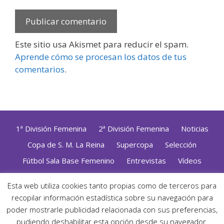
Este sitio usa Akismet para reducir el spam.
Aprende cómo se procesan los datos de tus
comentarios
.
1ª División Femenina
2ª División Femenina
Noticias
Copa de S. M. La Reina
Supercopa
Selección
Fútbol Sala Base Femenino
Entrevistas
Vídeos
Opinión
Altas, Bajas y Renovaciones
ZonaFutsal TV
Esta web utiliza cookies tanto propias como de terceros para
recopilar información estadística sobre su navegación para
Política de Privacidad
|
Uso de Cookies
|
Contacto
Diseñado con mimo y esmero por
Jorge Cobos
· Desarrollado
poder mostrarle publicidad relacionada con sus preferencias,
con WordPress
pudiendo deshabilitar esta opción desde su navegador.