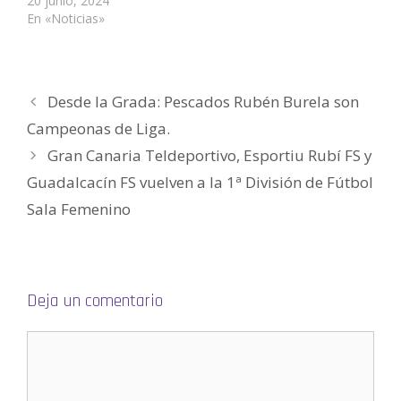
20 junio, 2024
a
v
v
e
v
o
En «Noticias»
)
a
a
v
a
(
)
)
a
)
S
)
e
a
b
r
e
e
Desde la Grada: Pescados Rubén Burela son
n
u
Campeonas de Liga.
n
a
v
Gran Canaria Teldeportivo, Esportiu Rubí FS y
e
n
Guadalcacín FS vuelven a la 1ª División de Fútbol
t
a
n
Sala Femenino
a
n
u
e
v
a
)
Deja un comentario