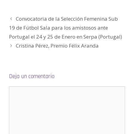
u
n
a
v
e
Convocatoria de la Selección Femenina Sub
n
t
a
19 de Fútbol Sala para los amistosos ante
n
a
Portugal el 24 y 25 de Enero en Serpa (Portugal)
n
u
e
Cristina Pérez, Premio Félix Aranda
v
a
)
Deja un comentario