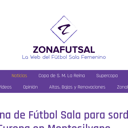
a
Noticias
Copa de S. M. La Reina
Supercopa
Vídeos
Opinión
Altas, Bajas y Renovaciones
ZonaF
na de Fútbol Sala para sord